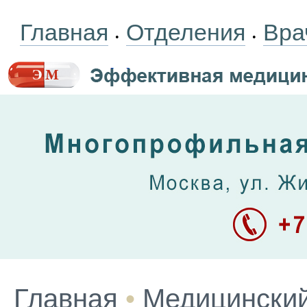
Главная
Отделения
Вра
•
•
Главная
•
Медицинский