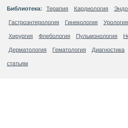
Библиотека:
Терапия
Кардиология
Эндо
Гастроэнтерология
Гинекология
Урология
Хирургия
Флебология
Пульмонология
Н
Дерматология
Гематология
Диагностика
статьям
Материалы, размещенные на данной странице
публичной офертой. Посетители сайта не дол
рекомендаций. ООО «ТН-Клиника» не несёт о
возникшие в результате использования инфо