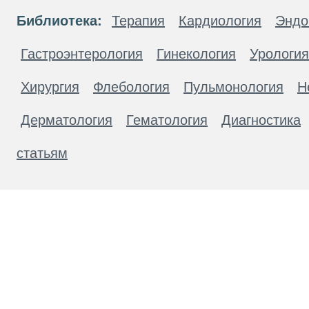
Библиотека:
Терапия
Кардиология
Эндо
Гастроэнтерология
Гинекология
Урология
Хирургия
Флебология
Пульмонология
Н
Дерматология
Гематология
Диагностика
статьям
Материалы, размещенные на данной странице
публичной офертой. Посетители сайта не дол
рекомендаций. ООО «ТН-Клиника» не несёт о
возникшие в результате использования инфо