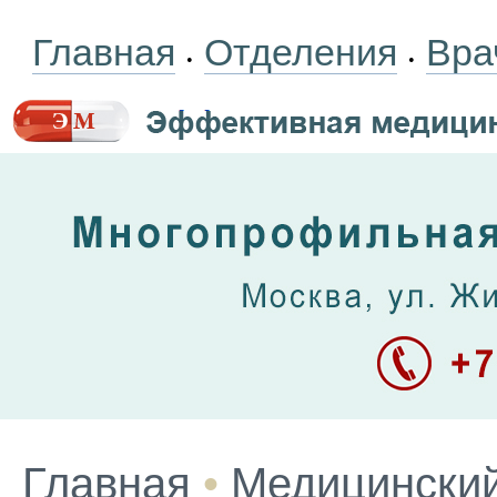
Главная
Отделения
Вра
•
•
Главная
•
Медицинский