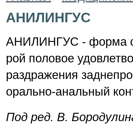
АНИЛИНГУС
АНИЛИНГУС - форма се
рой половое удовлетво
раздражения заднепро
орально-анальный конт
Пoд peд. B. Бopoдyлин