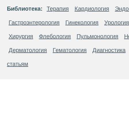
Библиотека:
Терапия
Кардиология
Эндо
Гастроэнтерология
Гинекология
Урология
Хирургия
Флебология
Пульмонология
Н
Дерматология
Гематология
Диагностика
статьям
Материалы, размещенные на данной странице
публичной офертой. Посетители сайта не дол
рекомендаций. ООО «ТН-Клиника» не несёт о
возникшие в результате использования инфо