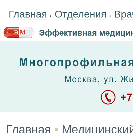
Главная
Отделения
Вра
•
•
Главная
•
Медицинский