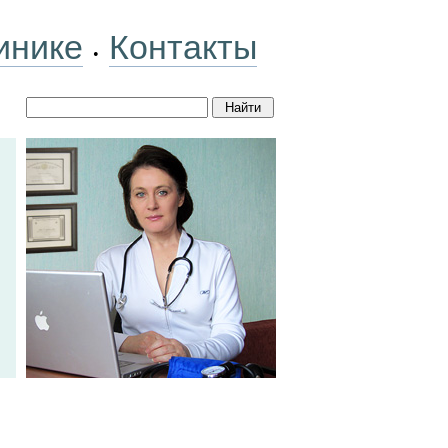
инике
Контакты
•