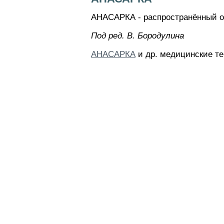
АНАСАРКА - распространённый отё
Пoд peд. B. Бopoдyлинa
АНАСАРКА
и др. медицинские те