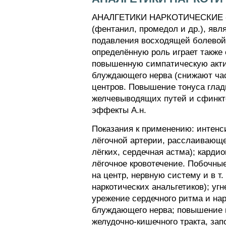
АНАЛГЕТИКИ НАРКОТИЧЕСКИЕ - не
(фентанил, промедол и др.), яв
подавления восходящей болевой
определённую роль играет также
повышенную симпатическую акти
блуждающего нерва (снижают час
центров. Повышение тонуса гладк
желчевыводящих путей и сфинкт
эффекты А.н.
Показания к применению: интенс
лёгочной артерии, расслаивающей
лёгких, сердечная астма); кард
лёгочное кровотечение. Побочны
на центр, нервную систему и в т
наркотических анальгетиков); уг
урежение сердечного ритма и н
блуждающего нерва; повышение в
желудочно-кишечного тракта, зап