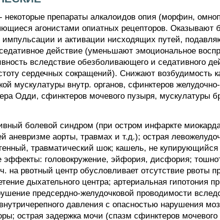
которые препараты алкалоидов опия (морфин, омнопо
ляющиеся агонистами опиатных рецепторов. Оказывают 
 импульсации и активации нисходящих путей, подавл
 седативное действие (уменьшают эмоциональное восп
вность вследствие обезболивающего и седативного де
тоту сердечных сокращений). Снижают возбудимость к
ой мускулатуры внутр. органов, сфинктеров желудочно-
ера Одди, сфинктеров мочевого пузыря, мускулатуры б
ивный болевой синдром (при остром инфаркте миокард
 аневризме аорты, травмах и т.д.); острая левожелудоч
иогенный, травматический шок; кашель, не купирующийс
е эффекты: головокружение, эйфория, дисфория; тошно
. ч. на рвотный центр обусловливает отсутствие рвоты 
нетение дыхательного центра; артериальная гипотония 
арушение предсердно-желудочковой проводимости вслед
нутричерепного давления с опасностью нарушения мозг
оры; острая задержка мочи (спазм сфинктеров мочевого 