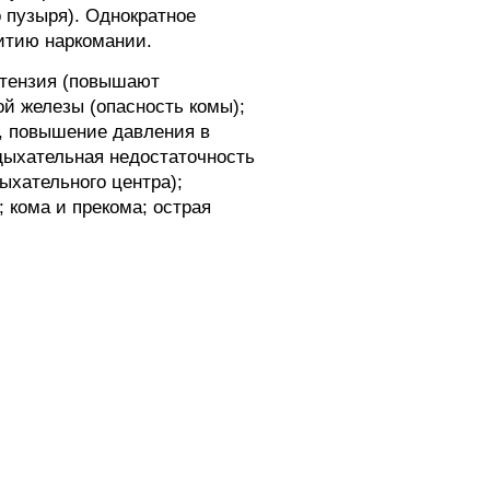
 пузыря). Однократное
витию наркомании.
ертензия (повышают
й железы (опасность комы);
и, повышение давления в
дыхательная недостаточность
ыхательного центра);
 кома и прекома; острая