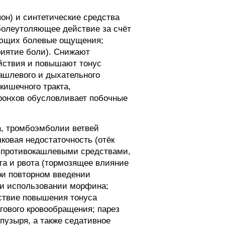
н) и синтетические средства
болеутоляющее действие за счёт
яющих болевые ощущения;
риятие боли). Снижают
йствия и повышают тонус
ашлевого и дыхательного
кишечного тракта,
ронхов обусловливает побочные
а, тромбоэмболии ветвей
ковая недостаточность (отёк
я противокашлевыми средствами,
та и рвота (тормозящее влияние
при повторном введении
при использовании морфина;
ствие повышения тонуса
ового кровообращения; парез
пузыря, а также седативное