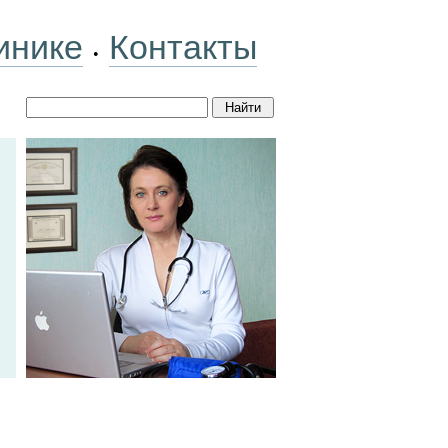
инике
Контакты
•