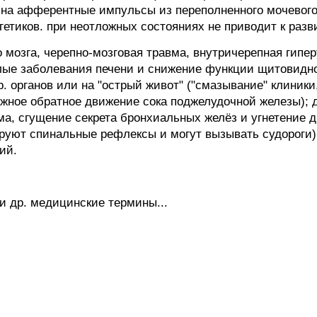
на афферентные импульсы из переполненного мочевого
гетиков. при неотложных состояниях не приводит к раз
о мозга, черепно-мозговая травма, внутричерепная гип
лые заболевания печени и снижение функции щитовидно
. органов или на "острый живот" ("смазывание" клиник
ное обратное движение сока поджелудочной железы); 
а, сгущение секрета бронхиальных желёз и угнетение д
руют спинальные рефлексы и могут вызывать судороги);
ий.
и др. медицинские термины...