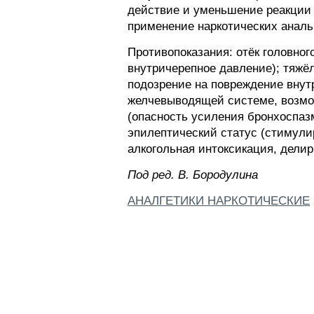
действие и уменьшение реакции 
применение наркотических аналь
Противопоказания: отёк головног
внутричерепное давление); тяжё
подозрение на повреждение внутр
желчевыводящей системе, возмож
(опасность усиления бронхоспазм
эпилептический статус (стимули
алкогольная интоксикация, делир
Пoд peд. B. Бopoдyлинa
АНАЛГЕТИКИ НАРКОТИЧЕСКИЕ