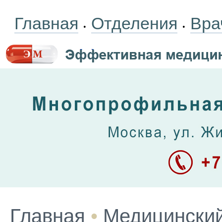
Главная
Отделения
Вра
•
•
Главная
•
Медицинский