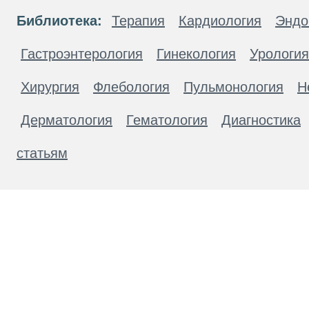
Библиотека:
Терапия
Кардиология
Эндо
Гастроэнтерология
Гинекология
Урология
Хирургия
Флебология
Пульмонология
Н
Дерматология
Гематология
Диагностика
статьям
Материалы, размещенные на данной странице
публичной офертой. Посетители сайта не дол
рекомендаций. ООО «ТН-Клиника» не несёт о
возникшие в результате использования инфо