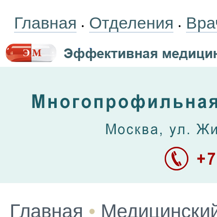
Главная
Отделения
Вра
•
•
Главная
•
Медицинский