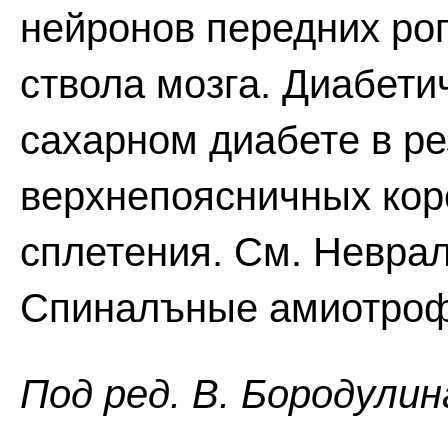
нейронов передних рог
ствола мозга. Диабети
сахарном диабете в р
верхнепоясничных кор
сплетения. См. Невра
Спиналъные амиотроф
Пoд peд. B. Бopoдyлин