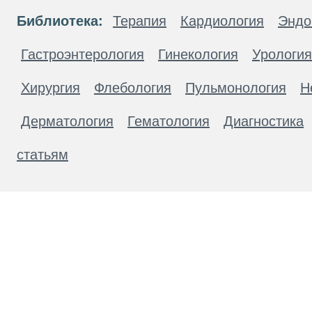
Библиотека:
Терапия
Кардиология
Эндо
Гастроэнтерология
Гинекология
Урология
Хирургия
Флебология
Пульмонология
Н
Дерматология
Гематология
Диагностика
статьям
Материалы, размещенные на данной странице
публичной офертой. Посетители сайта не дол
рекомендаций. ООО «ТН-Клиника» не несёт о
возникшие в результате использования инфо