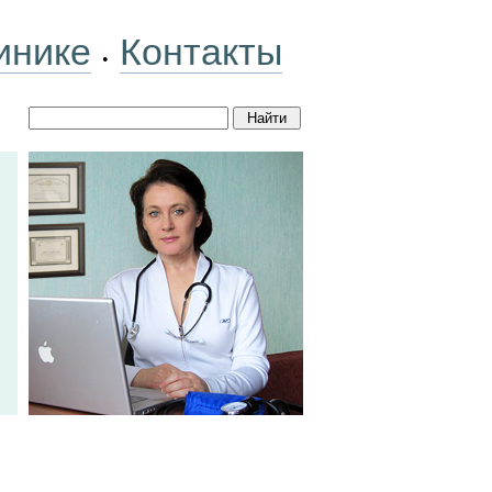
инике
Контакты
•