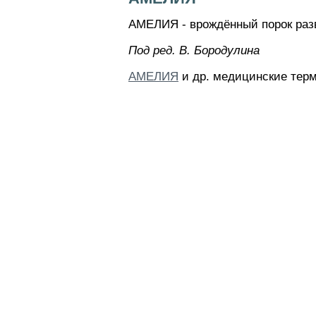
АМЕЛИЯ - врождённый порок разви
Пoд peд. B. Бopoдyлинa
АМЕЛИЯ
и др. медицинские терм