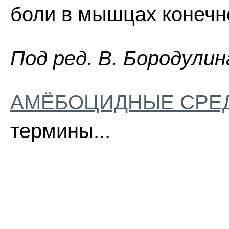
боли в мышцах конечн
Пoд peд. B. Бopoдyлин
АМЁБОЦИДНЫЕ СРЕ
термины...