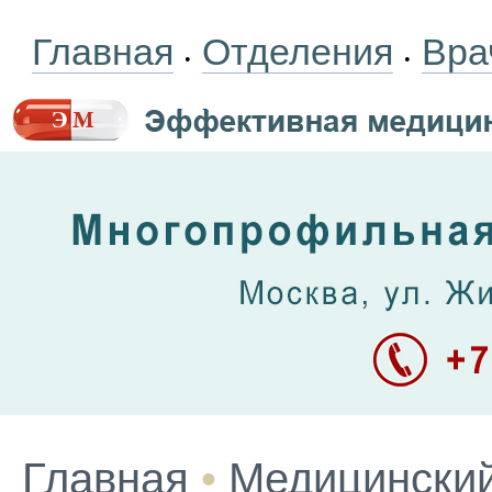
Главная
Отделения
Вра
•
•
Главная
•
Медицинский