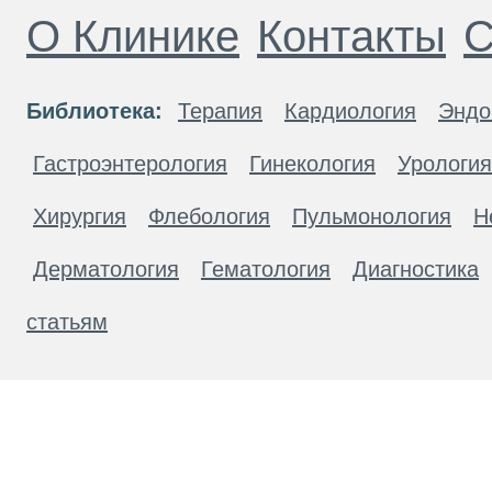
О Клинике
Контакты
С
Библиотека:
Терапия
Кардиология
Эндо
Гастроэнтерология
Гинекология
Урология
Хирургия
Флебология
Пульмонология
Н
Дерматология
Гематология
Диагностика
статьям
Материалы, размещенные на данной странице
публичной офертой. Посетители сайта не дол