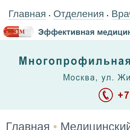
Главная
Отделения
Вра
•
•
Главная
•
Медицинский