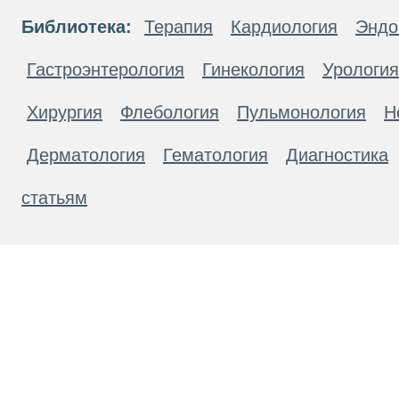
Библиотека:
Терапия
Кардиология
Эндо
Гастроэнтерология
Гинекология
Урология
Хирургия
Флебология
Пульмонология
Н
Дерматология
Гематология
Диагностика
статьям
Материалы, размещенные на данной странице
публичной офертой. Посетители сайта не дол
рекомендаций. ООО «ТН-Клиника» не несёт о
возникшие в результате использования инфо