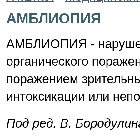
АМБЛИОПИЯ
АМБЛИОПИЯ - нарушен
органического поражен
поражением зрительны
интоксикации или непо
Пoд peд. B. Бopoдyлин