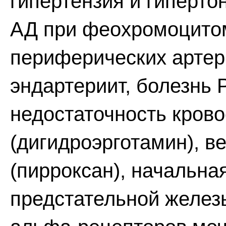
гипертензия и гиперто
АД при феохромоцитом
периферических арте
эндартериит, болезнь 
недостаточность кров
(дигидроэрготамин), в
(пирроксан), начальна
предстательной железы