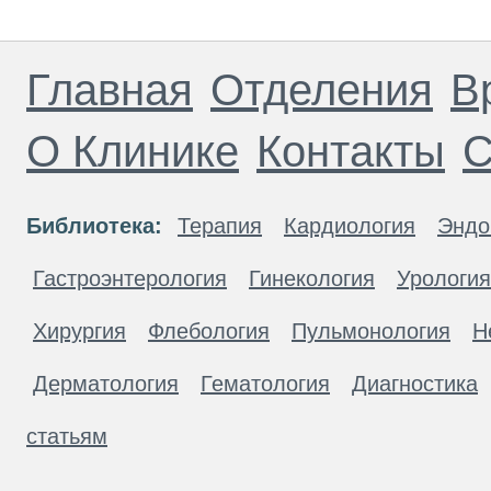
Главная
Отделения
В
О Клинике
Контакты
С
Библиотека:
Терапия
Кардиология
Эндо
Гастроэнтерология
Гинекология
Урология
Хирургия
Флебология
Пульмонология
Н
Дерматология
Гематология
Диагностика
статьям