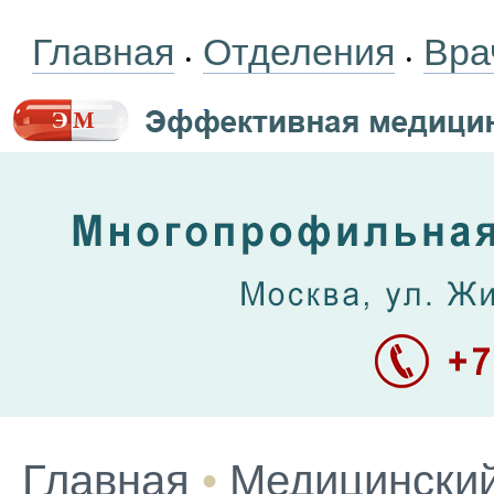
Главная
Отделения
Вра
•
•
Главная
•
Медицинский