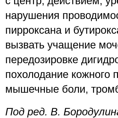
с центр, действием, у
нарушения проводимос
пирроксана и бутирокс
вызвать учащение моч
передозировке дигидро
похолодание кожного п
мышечные боли, тромб
Пoд peд. B. Бopoдyлин