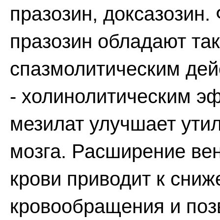
празозин, доксазозин.
празозин обладают та
спазмолитическим дей
- холинолитическим э
мезилат улучшает ути
мозга. Расширение вен
крови приводит к сниж
кровообращения и позв