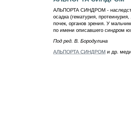
АЛЬПОРТА СИНДРОМ - наследст в
осадка (гематурия, протеинурия
почек, органов зрения. У мальчи
по имени описавшего синдром южн
Пoд peд. B. Бopoдyлинa
АЛЬПОРТА СИНДРОМ
и др. меди