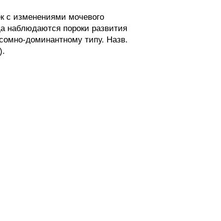
к с изменениями мочевого
да наблюдаются пороки развития
осомно-доминантному типу. Назв.
).