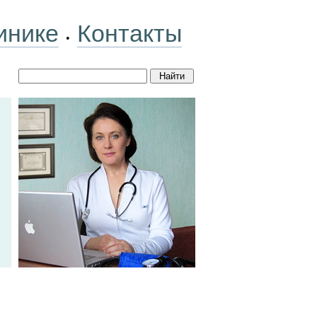
инике
Контакты
•