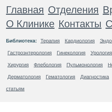
Главная
Отделения
В
О Клинике
Контакты
С
Библиотека:
Терапия
Кардиология
Эндо
Гастроэнтерология
Гинекология
Урология
Хирургия
Флебология
Пульмонология
Н
Дерматология
Гематология
Диагностика
статьям