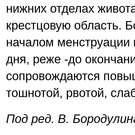
нижних отделах живот
крестцовую область. Б
началом менструации 
дня, реже -до окончан
сопровождаются повы
тошнотой, рвотой, сла
Пoд peд. B. Бopoдyлин