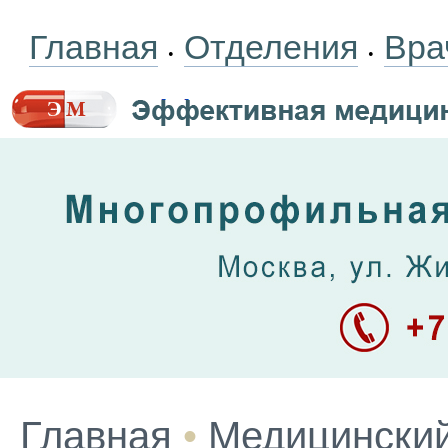
Главная
Отделения
Вра
•
•
Главная
•
Медицинский