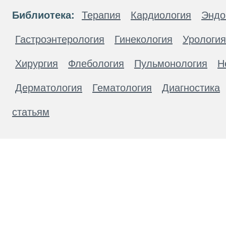
Библиотека:
Терапия
Кардиология
Эндо
Гастроэнтерология
Гинекология
Урология
Хирургия
Флебология
Пульмонология
Н
Дерматология
Гематология
Диагностика
статьям
Материалы, размещенные на данной странице
публичной офертой. Посетители сайта не дол
рекомендаций. ООО «ТН-Клиника» не несёт о
возникшие в результате использования инфо