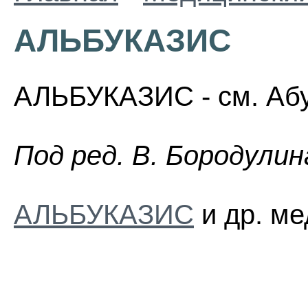
АЛЬБУКАЗИС
АЛЬБУКАЗИС - см. Абу
Пoд peд. B. Бopoдyлин
АЛЬБУКАЗИС
и др. ме