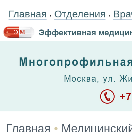
Главная
Отделения
Вра
•
•
Главная
•
Медицинский