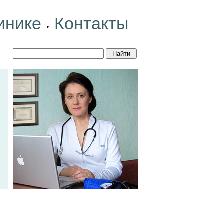
инике
Контакты
•