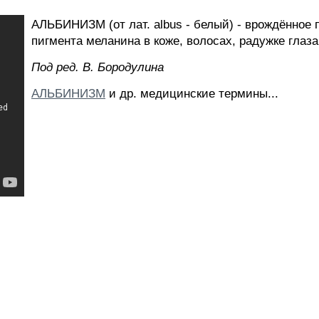
АЛЬБИНИЗМ (от лат. albus - белый) - врождённое 
пигмента меланина в коже, волосах, радужке глаза
Пoд peд. B. Бopoдyлинa
АЛЬБИНИЗМ
и др. медицинские термины...