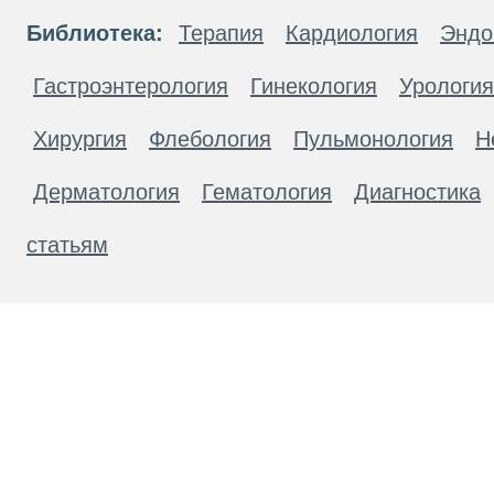
Библиотека:
Терапия
Кардиология
Эндо
Гастроэнтерология
Гинекология
Урология
Хирургия
Флебология
Пульмонология
Н
Дерматология
Гематология
Диагностика
статьям
Материалы, размещенные на данной странице
публичной офертой. Посетители сайта не дол
рекомендаций. ООО «ТН-Клиника» не несёт о
возникшие в результате использования инфо