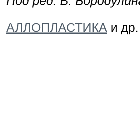
Пoд peд. B. Бopoдyлин
АЛЛОПЛАСТИКА
и др.