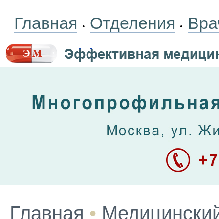
Главная
Отделения
Вра
•
•
Главная
•
Медицинский