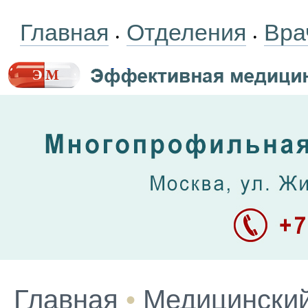
Главная
Отделения
Вра
•
•
Главная
•
Медицинский