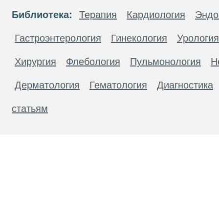
Библиотека:
Терапия
Кардиология
Эндо
Гастроэнтерология
Гинекология
Урология
Хирургия
Флебология
Пульмонология
Н
Дерматология
Гематология
Диагностика
статьям
Материалы, размещенные на данной странице
публичной офертой. Посетители сайта не дол
рекомендаций. ООО «ТН-Клиника» не несёт о
возникшие в результате использования инфо