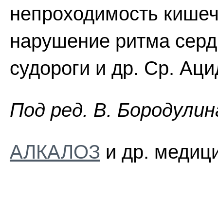
непроходимость кишечн
нарушение ритма серд
судороги и др. Ср. Аци
Пoд peд. B. Бopoдyлин
АЛКАЛОЗ
и др. медици