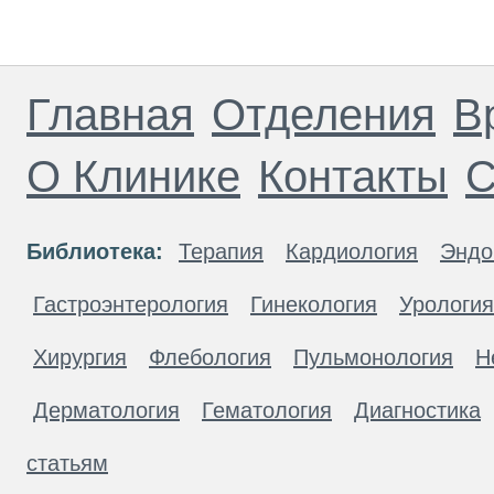
Главная
Отделения
В
О Клинике
Контакты
С
Библиотека:
Терапия
Кардиология
Эндо
Гастроэнтерология
Гинекология
Урология
Хирургия
Флебология
Пульмонология
Н
Дерматология
Гематология
Диагностика
статьям