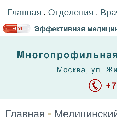
Главная
Отделения
Вра
•
•
Главная
•
Медицинский