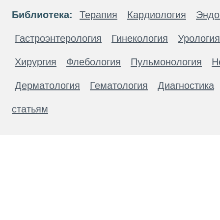
Библиотека:
Терапия
Кардиология
Эндо
Гастроэнтерология
Гинекология
Урология
Хирургия
Флебология
Пульмонология
Н
Дерматология
Гематология
Диагностика
статьям
Материалы, размещенные на данной странице
публичной офертой. Посетители сайта не дол
рекомендаций. ООО «ТН-Клиника» не несёт о
возникшие в результате использования инфо