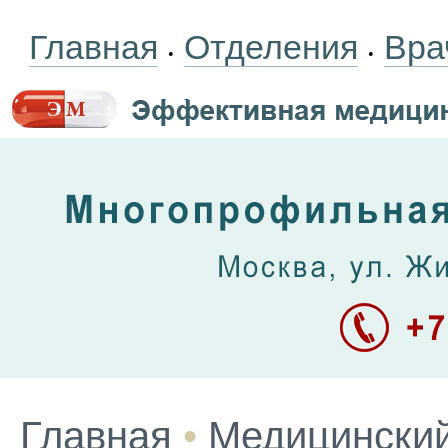
Главная
Отделения
Вра
•
•
Главная
•
Медицинский