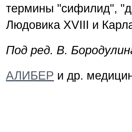
термины "сифилид", "д
Людовика XVIII и Карла
Пoд peд. B. Бopoдyлин
АЛИБЕР
и др. медицин