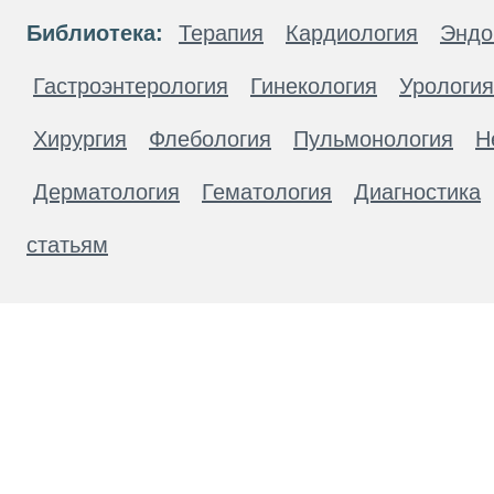
Библиотека:
Терапия
Кардиология
Эндо
Гастроэнтерология
Гинекология
Урология
Хирургия
Флебология
Пульмонология
Н
Дерматология
Гематология
Диагностика
статьям
Материалы, размещенные на данной странице
публичной офертой. Посетители сайта не дол
рекомендаций. ООО «ТН-Клиника» не несёт о
возникшие в результате использования инфо