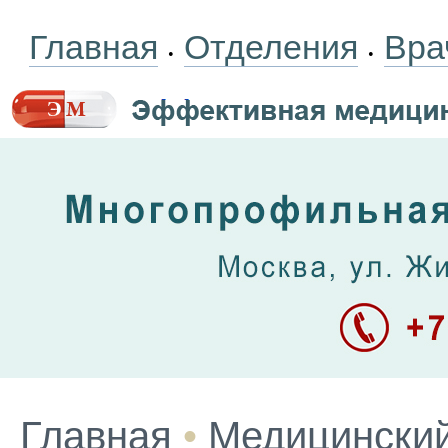
Главная
Отделения
Вра
•
•
Главная
•
Медицинский