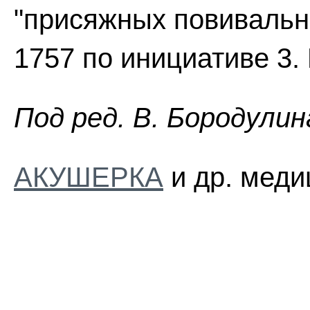
"присяжных повивальн
1757 по инициативе 3.
Пoд peд. B. Бopoдyлин
АКУШЕРКА
и др. меди