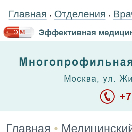
Главная
Отделения
Вра
•
•
Главная
•
Медицинский