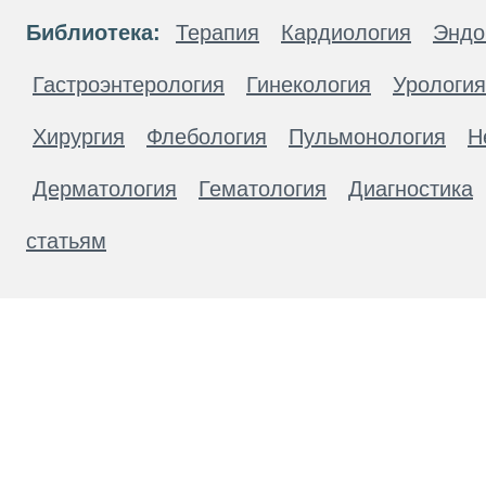
Библиотека:
Терапия
Кардиология
Эндо
Гастроэнтерология
Гинекология
Урология
Хирургия
Флебология
Пульмонология
Н
Дерматология
Гематология
Диагностика
статьям
Материалы, размещенные на данной странице
публичной офертой. Посетители сайта не дол
рекомендаций. ООО «ТН-Клиника» не несёт о
возникшие в результате использования инфо