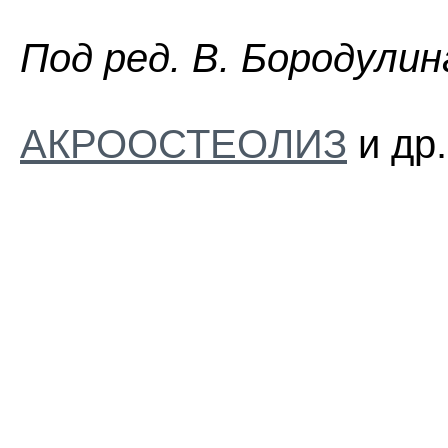
Пoд peд. B. Бopoдyлин
АКРООСТЕОЛИЗ
и др.