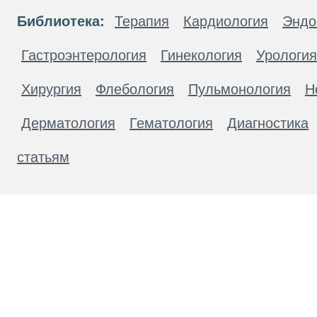
Библиотека:
Терапия
Кардиология
Эндо
Гастроэнтерология
Гинекология
Урология
Хирургия
Флебология
Пульмонология
Н
Дерматология
Гематология
Диагностика
статьям
Материалы, размещенные на данной странице
публичной офертой. Посетители сайта не дол
рекомендаций. ООО «ТН-Клиника» не несёт о
возникшие в результате использования инфо