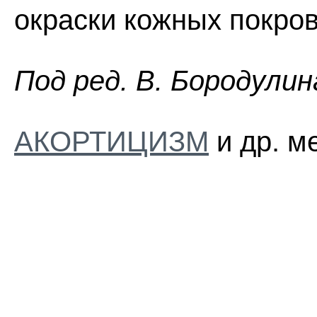
окраски кожных покров
Пoд peд. B. Бopoдyлин
АКОРТИЦИЗМ
и др. м