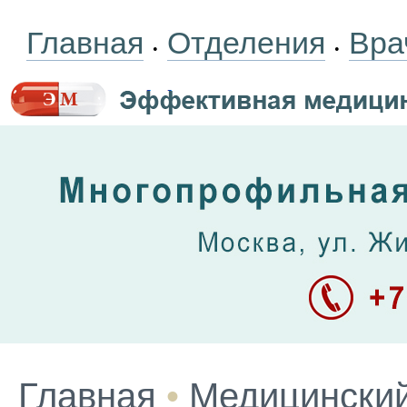
Главная
Отделения
Вра
•
•
Главная
•
Медицинский