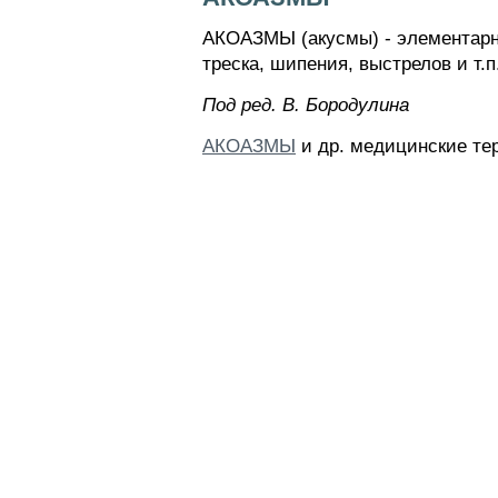
АКОАЗМЫ (акусмы) - элементарны
треска, шипения, выстрелов и т.
Пoд peд. B. Бopoдyлинa
АКОАЗМЫ
и др. медицинские те