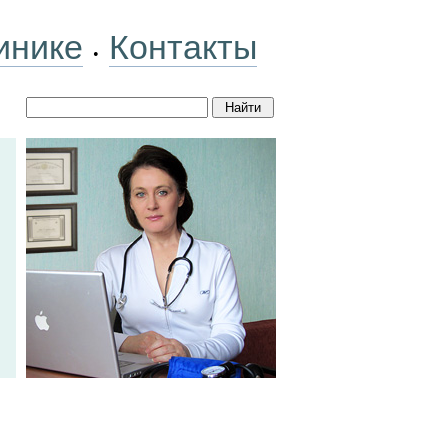
инике
Контакты
•