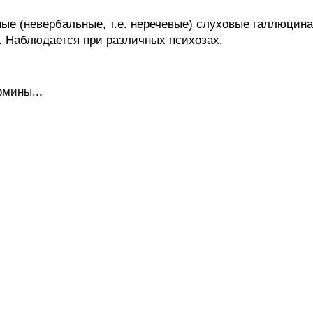
е (невербальные, т.е. неречевые) слуховые галлюцинац
п. Наблюдается при различных психозах.
рмины...