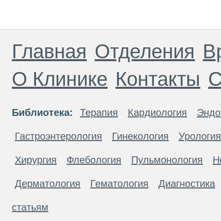
Главная
Отделения
В
О Клинике
Контакты
С
Библиотека:
Терапия
Кардиология
Эндо
Гастроэнтерология
Гинекология
Урология
Хирургия
Флебология
Пульмонология
Н
Дерматология
Гематология
Диагностика
статьям