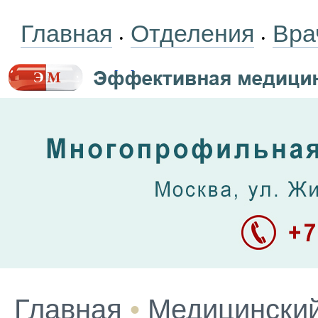
Главная
Отделения
Вра
•
•
Главная
•
Медицинский