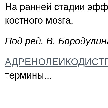
На ранней стадии эфф
костного мозга.
Пoд peд. B. Бopoдyлин
АДРЕНОЛЕИКОДИСТ
термины...