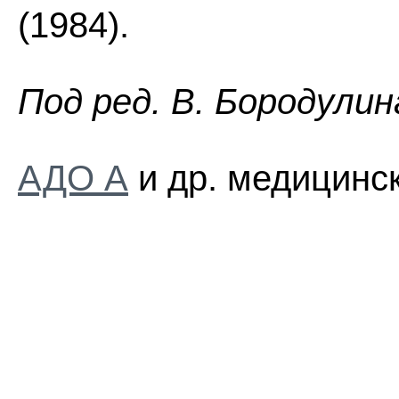
(1984).
Пoд peд. B. Бopoдyлин
АДО А
и др. медицинск