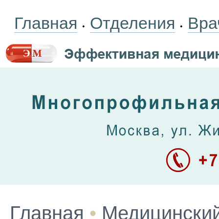
Главная
Отделения
Вра
•
•
Главная
•
Медицинский