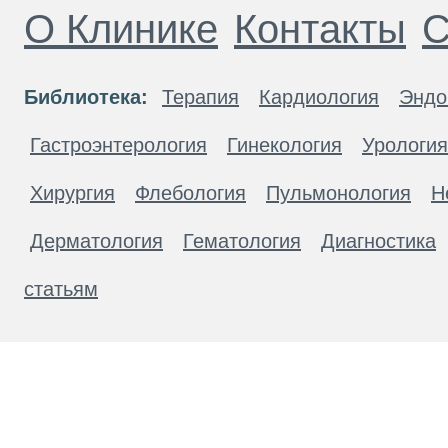
О Клинике
Контакты
С
Библиотека:
Терапия
Кардиология
Эндо
Гастроэнтерология
Гинекология
Урология
Хирургия
Флебология
Пульмонология
Н
Дерматология
Гематология
Диагностика
статьям
Материалы, размещенные на данной странице
публичной офертой. Посетители сайта не дол