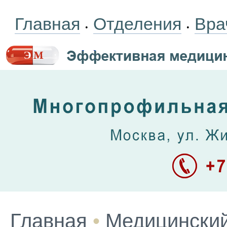
Главная
Отделения
Вра
•
•
Главная
•
Медицинский