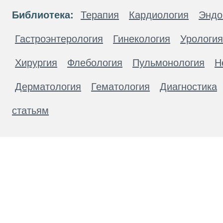
Библиотека:
Терапия
Кардиология
Эндо
Гастроэнтерология
Гинекология
Урология
Хирургия
Флебология
Пульмонология
Н
Дерматология
Гематология
Диагностика
статьям
Материалы, размещенные на данной странице
публичной офертой. Посетители сайта не дол
рекомендаций. ООО «ТН-Клиника» не несёт о
возникшие в результате использования инфо