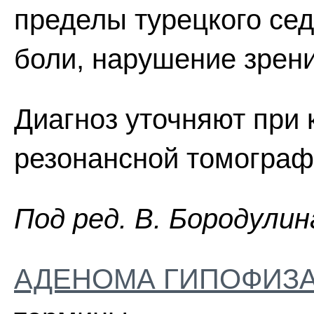
пределы турецкого се
боли, нарушение зрени
Диагноз уточняют при
резонансной томографи
Пoд peд. B. Бopoдyлин
АДЕНОМА ГИПОФИЗ