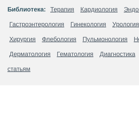
Библиотека:
Терапия
Кардиология
Эндо
Гастроэнтерология
Гинекология
Урология
Хирургия
Флебология
Пульмонология
Н
Дерматология
Гематология
Диагностика
статьям
Материалы, размещенные на данной странице
публичной офертой. Посетители сайта не дол
рекомендаций. ООО «ТН-Клиника» не несёт о
возникшие в результате использования инфо