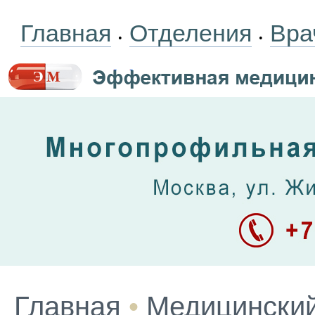
Главная
Отделения
Вра
•
•
Главная
•
Медицинский