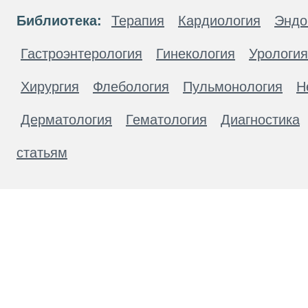
Библиотека:
Терапия
Кардиология
Эндо
Гастроэнтерология
Гинекология
Урология
Хирургия
Флебология
Пульмонология
Н
Дерматология
Гематология
Диагностика
статьям
Материалы, размещенные на данной странице
публичной офертой. Посетители сайта не дол
рекомендаций. ООО «ТН-Клиника» не несёт о
возникшие в результате использования инфо