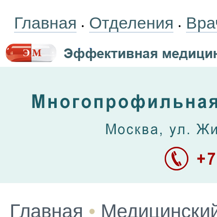
Главная
Отделения
Вра
•
•
Главная
•
Медицинский