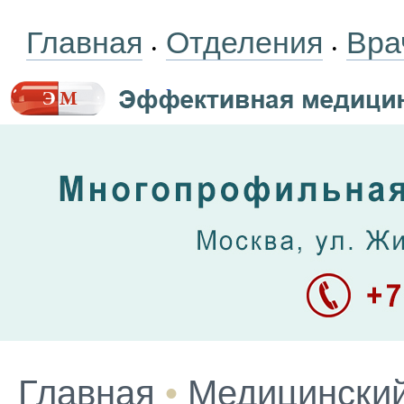
Главная
Отделения
Вра
•
•
Главная
•
Медицинский