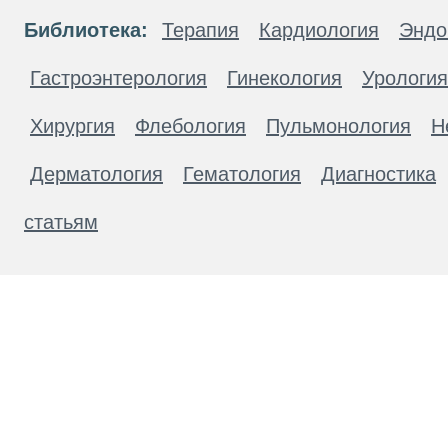
Библиотека:
Терапия
Кардиология
Эндо
Гастроэнтерология
Гинекология
Урология
Хирургия
Флебология
Пульмонология
Н
Дерматология
Гематология
Диагностика
статьям
Материалы, размещенные на данной странице
публичной офертой. Посетители сайта не дол
рекомендаций. ООО «ТН-Клиника» не несёт о
возникшие в результате использования инфо