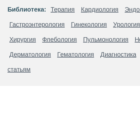
Библиотека:
Терапия
Кардиология
Эндо
Гастроэнтерология
Гинекология
Урология
Хирургия
Флебология
Пульмонология
Н
Дерматология
Гематология
Диагностика
статьям
Материалы, размещенные на данной странице
публичной офертой. Посетители сайта не дол
рекомендаций. ООО «ТН-Клиника» не несёт о
возникшие в результате использования инфо