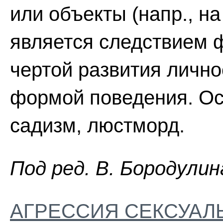
или объекты (напр., н
является следствием 
чертой развития лично
формой поведения. Осо
садизм, люстморд.
Пoд peд. B. Бopoдyлин
АГРЕССИЯ СЕКСУАЛ