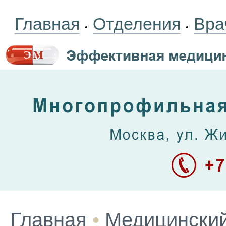
Главная
Отделения
Вра
•
•
Главная
•
Медицинский