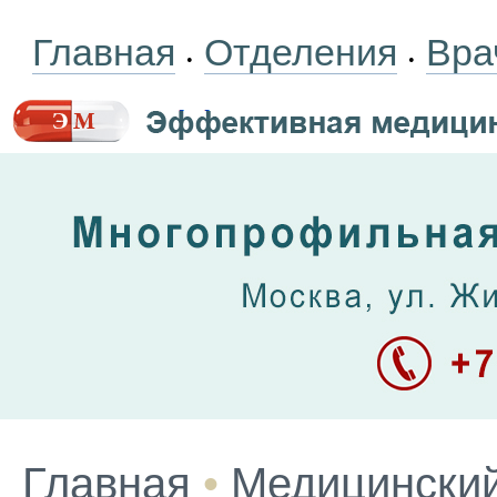
Главная
Отделения
Вра
•
•
Главная
•
Медицинский