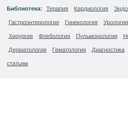
Библиотека:
Терапия
Кардиология
Эндо
Гастроэнтерология
Гинекология
Урология
Хирургия
Флебология
Пульмонология
Н
Дерматология
Гематология
Диагностика
статьям
Материалы, размещенные на данной странице
публичной офертой. Посетители сайта не дол
рекомендаций. ООО «ТН-Клиника» не несёт о
возникшие в результате использования инфо