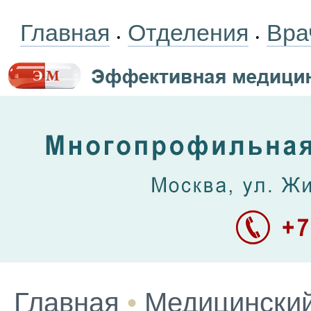
Главная
Отделения
Вра
•
•
Главная
•
Медицинский