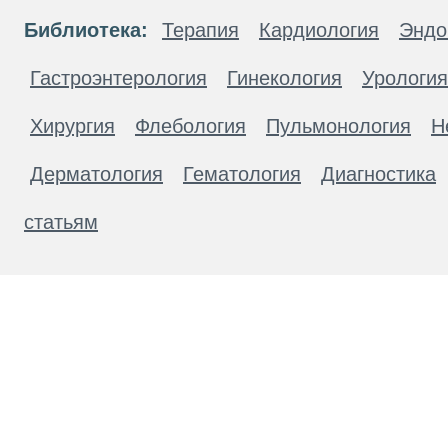
Библиотека:
Терапия
Кардиология
Эндо
Гастроэнтерология
Гинекология
Урология
Хирургия
Флебология
Пульмонология
Н
Дерматология
Гематология
Диагностика
статьям
Материалы, размещенные на данной странице
публичной офертой. Посетители сайта не дол
рекомендаций. ООО «ТН-Клиника» не несёт о
возникшие в результате использования инфо