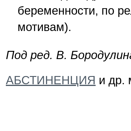
беременности, по р
мотивам).
Пoд peд. B. Бopoдyлин
АБСТИНЕНЦИЯ
и др. 