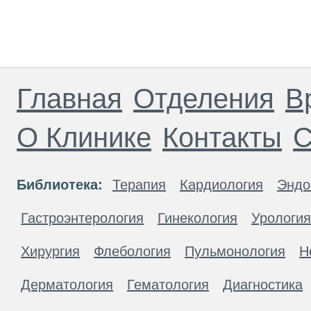
Главная
Отделения
В
О Клинике
Контакты
С
Библиотека:
Терапия
Кардиология
Эндо
Гастроэнтерология
Гинекология
Урология
Хирургия
Флебология
Пульмонология
Н
Дерматология
Гематология
Диагностика