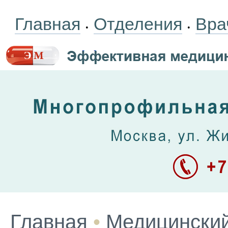
Главная
Отделения
Вра
•
•
Главная
•
Медицинский