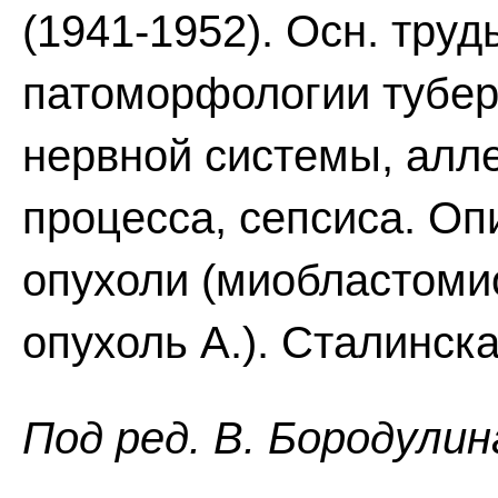
(1941-1952). Осн. тру
патоморфологии тубер
нервной системы, алле
процесса, сепсиса. О
опухоли (миобластомио
опухоль А.). Сталинска
Пoд peд. B. Бopoдyлин