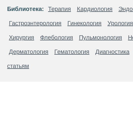
Библиотека:
Терапия
Кардиология
Эндо
Гастроэнтерология
Гинекология
Урология
Хирургия
Флебология
Пульмонология
Н
Дерматология
Гематология
Диагностика
статьям
Материалы, размещенные на данной странице
публичной офертой. Посетители сайта не дол
рекомендаций. ООО «ТН-Клиника» не несёт о
возникшие в результате использования инфо