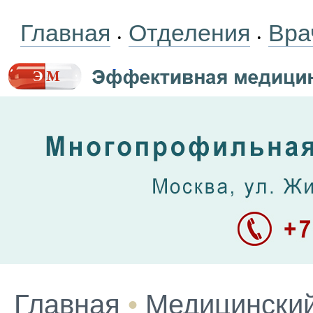
Главная
Отделения
Вра
•
•
Главная
•
Медицинский