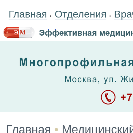
Главная
Отделения
Вра
•
•
Главная
•
Медицинский