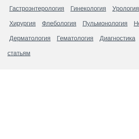
Гастроэнтерология
Гинекология
Урология
Хирургия
Флебология
Пульмонология
Н
Дерматология
Гематология
Диагностика
статьям
Материалы, размещенные на данной странице
публичной офертой. Посетители сайта не дол
рекомендаций. ООО «ТН-Клиника» не несёт о
возникшие в результате использования инфо
ЕСТЬ ПРОТИВОПОКАЗАН