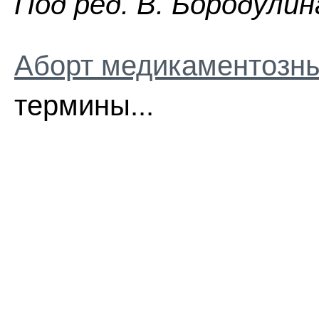
Пoд peд. B. Бopoдyлин
Аборт медикаментозн
термины...