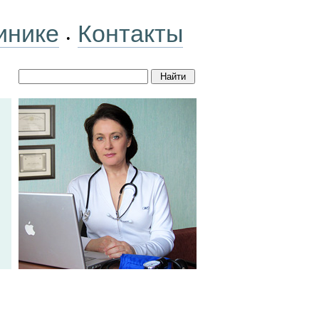
инике
Контакты
•