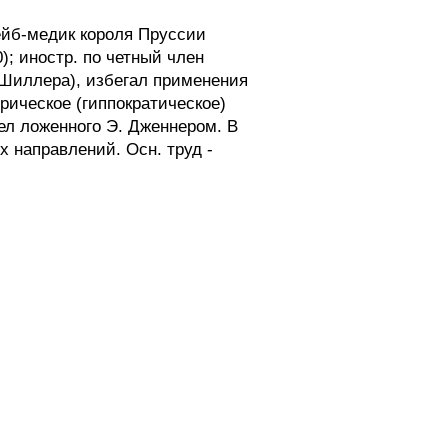
ейб-медик короля Пруссии
); иностр. по четный член
. Шиллера), избегал применения
рическое (гиппократическое)
л ложенного Э. Дженнером. В
 направлений. Осн. труд -