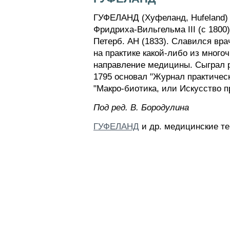
ГУФЕЛАНД (Хуфеланд, Hufeland) 
Фридриха-Вильгельма III (с 1800)
Петерб. АН (1833). Славился вра
на практике какой-либо из много
направление медицины. Сыграл 
1795 основал "Журнал практичес
"Макро-биотика, или Искусство п
Пoд peд. B. Бopoдyлинa
ГУФЕЛАНД
и др. медицинские те