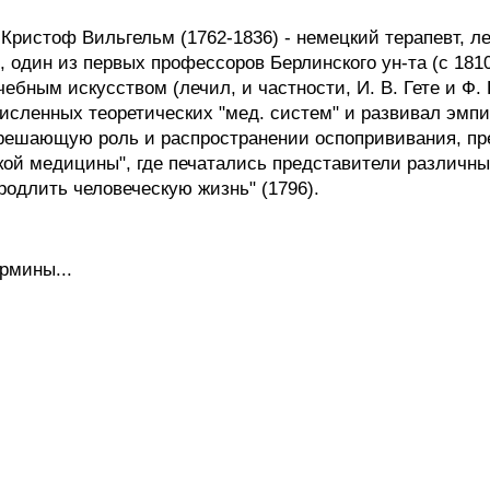
Кристоф Вильгельм (1762-1836) - немецкий терапевт, л
, один из первых профессоров Берлинского ун-та (с 1810
чебным искусством (лечил, и частности, И. В. Гете и Ф
численных теоретических "мед. систем" и развивал эмпи
решающую роль и распространении оспопрививания, пре
кой медицины", где печатались представители различных
родлить человеческую жизнь" (1796).
рмины...