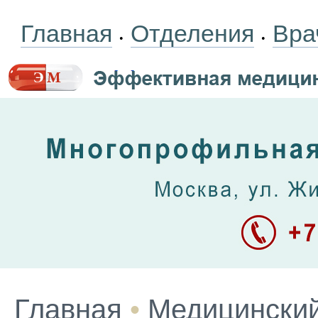
Главная
Отделения
Вра
•
•
Главная
•
Медицинский