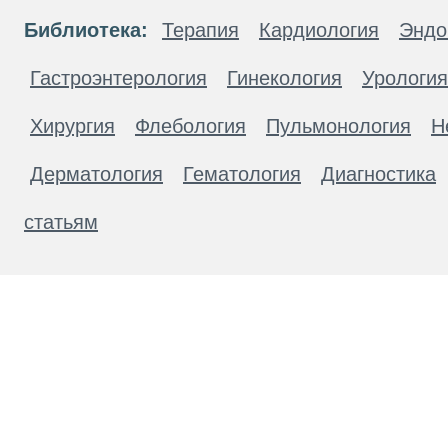
Библиотека:
Терапия
Кардиология
Эндо
Гастроэнтерология
Гинекология
Урология
Хирургия
Флебология
Пульмонология
Н
Дерматология
Гематология
Диагностика
статьям
Материалы, размещенные на данной странице
публичной офертой. Посетители сайта не дол
рекомендаций. ООО «ТН-Клиника» не несёт о
возникшие в результате использования инфо