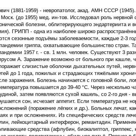
 (1881-1959) - невропатолог, акад. АМН СССР (1945). 
го Моск. (до 1955) мед. ин-тов. Исследовал роль нервной
тонической болезни, облитерирующего эндартериита и 
мия). ГРИПП - одна из наиболее широко распространён
тся сезонные подъёмы заболеваемости, каждые 2-3 год
пандемии гриппа, охватывающие большинство стран. Так
пандемии 1957 г. - св. 1 млн. человек. Существуют 3 раз
русом А. Заражение возможно от больного при кашле, ч
 поражает слизистые оболочки дыхательных путей, нерв
етей до 1 года, пожилых и страдающих тяжёлыми хронич
осле заражения. Болезнь начинается с головной боли, ло
температура повышается до 39-40 °С. Через несколько 
удиной, затем появляются сухой кашель, со 2-го дня - в
шается сон, исчезает аппетит. Если температура не но
сложнений (поражение лёгких и др.). Больных лечат, как
аях и при осложнениях. Из специфических средств леч
лин, лейкоцитарный интерферон, ремантадин. Применя
ливающие средства (афлубин, биокалиптол, гриппекс, ка