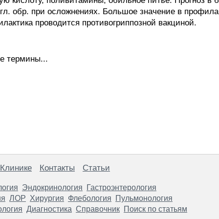
вую кислоту, поливитамины, обильное питьё. Прогноз в
л. обр. при осложнениях. Большое значение в профилак
лактика проводится противогриппозной вакциной.
е термины...
 Клинике
Контакты
Статьи
логия
Эндокринология
Гастроэнтерология
ия
ЛОР
Хирургия
Флебология
Пульмонология
ология
Диагностика
Справочник
Поиск по статьям