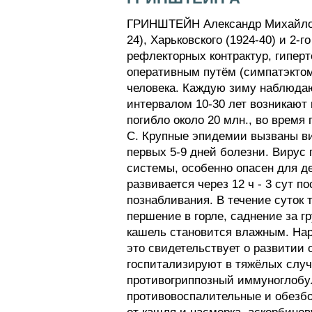
ГРИНШТЕЙН Александр Михайлович
24), Харьковского (1924-40) и 2-
рефлекторных контрактур, гипер
оперативным путём (симпатэкто
человека. Каждую зиму наблюдаю
интервалом 10-30 лет возникают 
погибло около 20 млн., во время 
С. Крупные эпидемии вызваны ви
первых 5-9 дней болезни. Вирус
системы, особенно опасен для д
развивается через 12 ч - 3 сут п
познабливания. В течение суток 
першение в горле, саднение за гр
кашель становится влажным. Нару
это свидетельствует о развитии о
госпитализируют в тяжёлых случ
противогриппозный иммуноглобу
противовоспалительные и обезбо