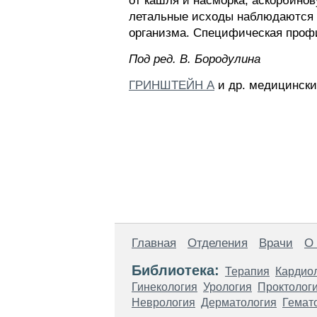
от кашля и насморка, аскорбино
летальные исходы наблюдаются г
организма. Специфическая профи
Пoд peд. B. Бopoдyлинa
ГРИНШТЕЙН А
и др. медицински
Главная
Отделения
Врачи
О
Библиотека:
Терапия
Кардио
Гинекология
Урология
Проктолог
Неврология
Дерматология
Гемат