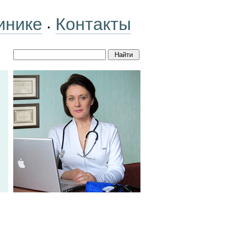
инике
Контакты
•