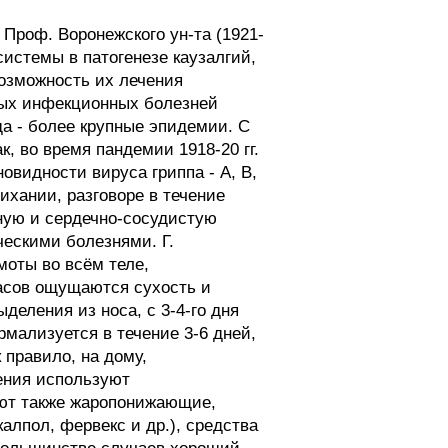
Проф. Воронежского ун-та (1921-
 системы в патогенезе каузалгий,
возможность их лечения
ных инфекционных болезней
а - более крупные эпидемии. С
, во время пандемии 1918-20 гг.
новидности вируса гриппа - А, В,
ихании, разговоре в течение
ную и сердечно-сосудистую
ескими болезнями. Г.
моты во всём теле,
часов ощущаются сухость и
ыделения из носа, с 3-4-го дня
рмализуется в течение 3-6 дней,
 правило, на дому,
ения используют
ют также жаропонижающие,
лпол, фервекс и др.), средства