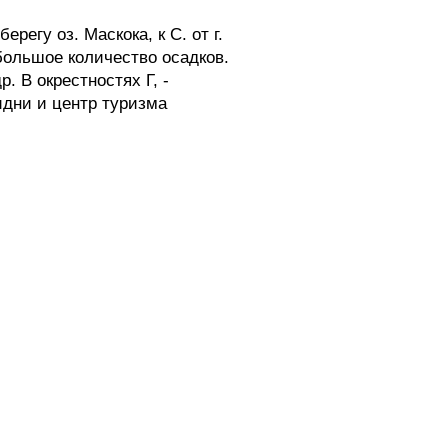
егу оз. Маскока, к С. от г.
большое количество осадков.
 В окрестностях Г, -
идни и центр туризма