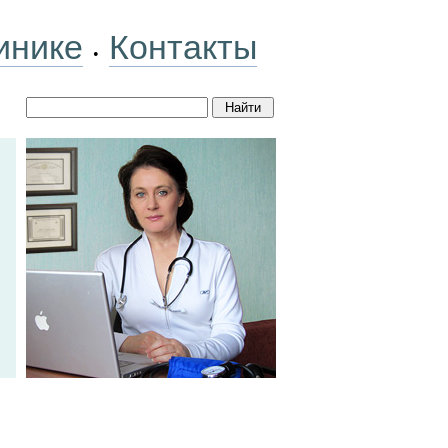
инике
Контакты
•