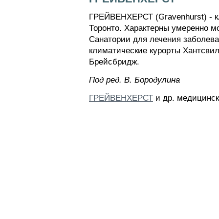
ГРЕЙВЕНХЕРСТ (Gravenhurst) - кли
Торонто. Характерны умеренно мо
Санатории для лечения заболеван
климатические курорты Хантсвил
Брейсбридж.
Пoд peд. B. Бopoдyлинa
ГРЕЙВЕНХЕРСТ
и др. медицинск