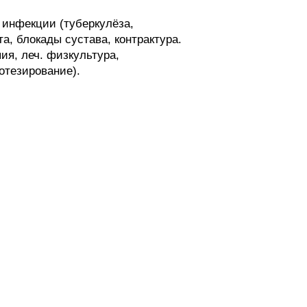
 инфекции (туберкулёза,
а, блокады сустава, контрактура.
я, леч. физкультура,
отезирование).