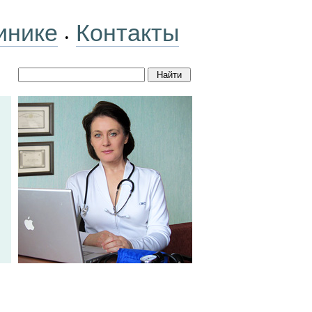
инике
Контакты
•