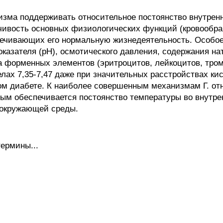
зма поддерживать относительное постоянство внутрен
чивость основных физиологических функций (кровообр
спечивающих его нормальную жизнедеятельность. Особое
оказателя (рН), осмотического давления, содержания нат
 форменных элементов (эритроцитов, лейкоцитов, тромбо
лах 7,35-7,47 даже при значительных расстройствах кис
м диабете. К наиболее совершенным механизмам Г. от
рым обеспечивается постоянство температуры во внутре
 окружающей среды.
ермины...