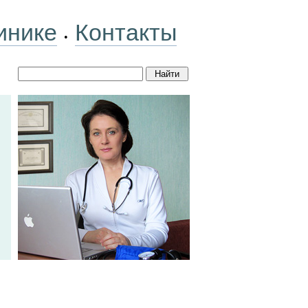
инике
Контакты
•