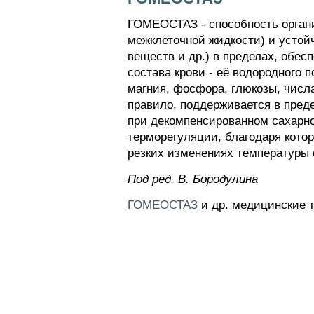
ГОМЕОСТАЗ - способность органи
межклеточной жидкости) и устой
веществ и др.) в пределах, обе
состава крови - её водородного п
магния, фосфора, глюкозы, числа
правило, поддерживается в преде
при декомпенсированном сахарно
терморегуляции, благодаря кото
резких изменениях температуры
Пoд peд. B. Бopoдyлинa
ГОМЕОСТАЗ
и др. медицинские т