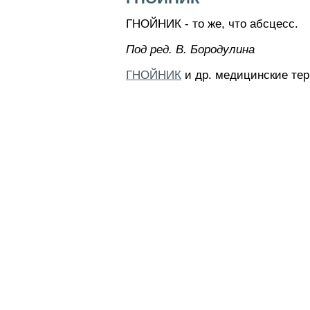
ГНОЙНИК - то же, что абсцесс.
Пoд peд. B. Бopoдyлинa
ГНОЙНИК
и др. медицинские тер