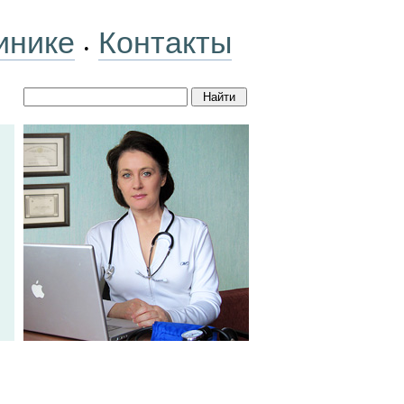
инике
Контакты
•