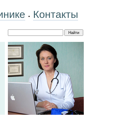
инике
Контакты
•