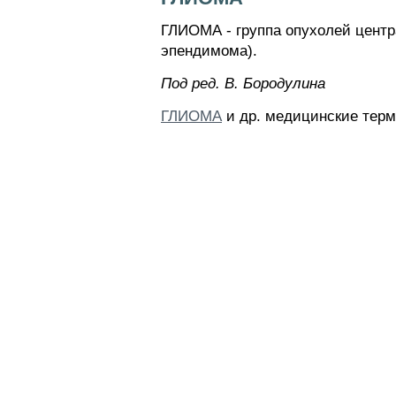
ГЛИОМА - группа опухолей центр
эпендимома).
Пoд peд. B. Бopoдyлинa
ГЛИОМА
и др. медицинские терм