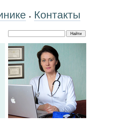
инике
Контакты
•