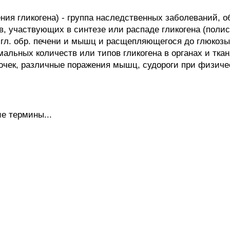
я гликогена) - группа наследственных заболеваний, 
в, участвующих в синтезе или распаде гликогена (поли
 гл. обр. печени и мышц и расщепляющегося до глюкозы 
мальных количеств или типов гликогена в органах и тка
почек, различные поражения мышц, судороги при физичес
е термины...