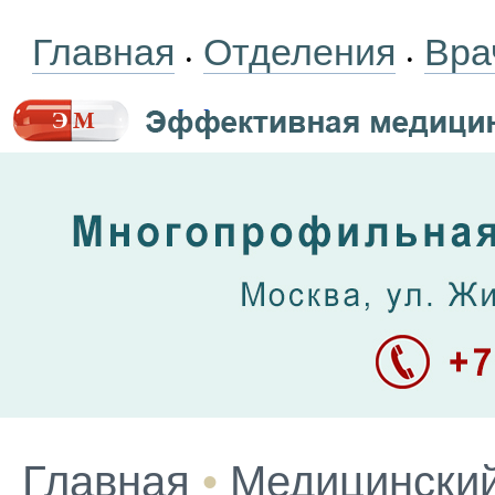
Главная
Отделения
Вра
•
•
Главная
•
Медицинский