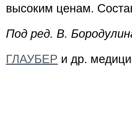
высоким ценам. Соста
Пoд peд. B. Бopoдyлин
ГЛАУБЕР
и др. медици