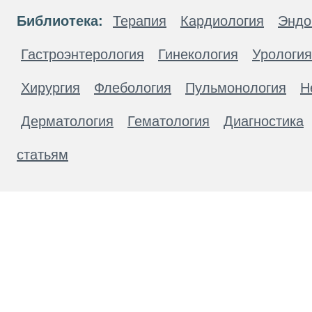
Библиотека:
Терапия
Кардиология
Эндо
Гастроэнтерология
Гинекология
Урология
Хирургия
Флебология
Пульмонология
Н
Дерматология
Гематология
Диагностика
статьям
Материалы, размещенные на данной странице
публичной офертой. Посетители сайта не дол
рекомендаций. ООО «ТН-Клиника» не несёт о
возникшие в результате использования инфо