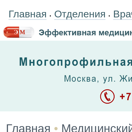
Главная
Отделения
Вра
•
•
Главная
•
Медицинский