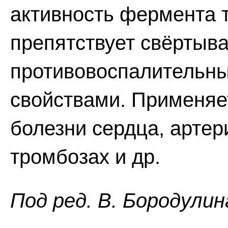
активность фермента 
препятствует свёртыва
противовоспалительн
свойствами. Применяе
болезни сердца, артер
тромбозах и др.
Пoд peд. B. Бopoдyлин