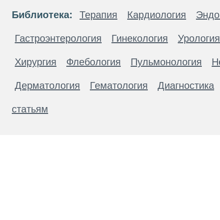
Библиотека:
Терапия
Кардиология
Эндо
Гастроэнтерология
Гинекология
Урология
Хирургия
Флебология
Пульмонология
Н
Дерматология
Гематология
Диагностика
статьям
Материалы, размещенные на данной странице
публичной офертой. Посетители сайта не дол
рекомендаций. ООО «ТН-Клиника» не несёт о
возникшие в результате использования инфо