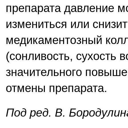
препарата давление м
измениться или снизит
медикаментозный кол
(сонливость, сухость в
значительного повыше
отмены препарата.
Пoд peд. B. Бopoдyлин