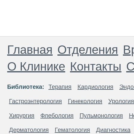
Главная
Отделения
В
О Клинике
Контакты
С
Библиотека:
Терапия
Кардиология
Эндо
Гастроэнтерология
Гинекология
Урология
Хирургия
Флебология
Пульмонология
Н
Дерматология
Гематология
Диагностика