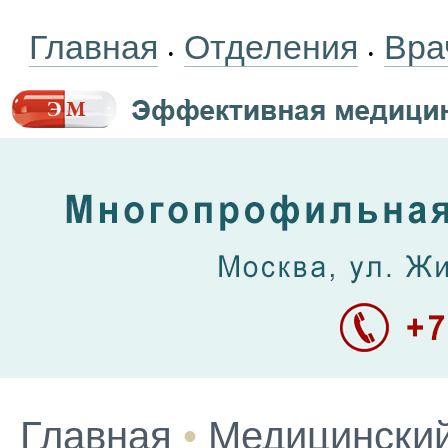
Главная
Отделения
Вра
•
•
Главная
•
Медицинский