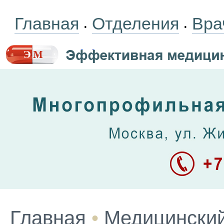
Главная
Отделения
Вра
•
•
Главная
•
Медицинский