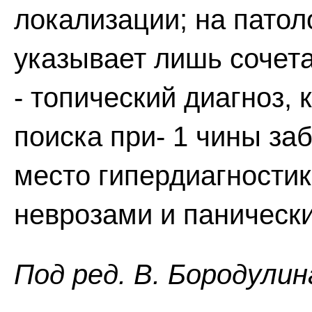
локализации; на пато
указывает лишь сочета
- топический диагноз, 
поиска при- 1 чины з
место гипердиагностика
неврозами и паническ
Пoд peд. B. Бopoдyлин