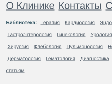
О Клинике
Контакты
С
Библиотека:
Терапия
Кардиология
Эндо
Гастроэнтерология
Гинекология
Урология
Хирургия
Флебология
Пульмонология
Н
Дерматология
Гематология
Диагностика
статьям
Материалы, размещенные на данной странице
публичной офертой. Посетители сайта не дол
рекомендаций. ООО «ТН-Клиника» не несёт о