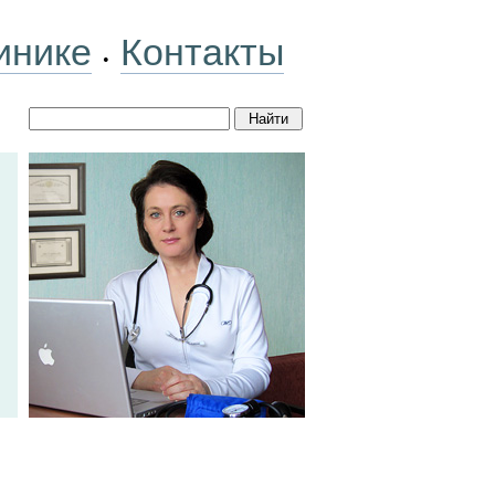
инике
Контакты
•