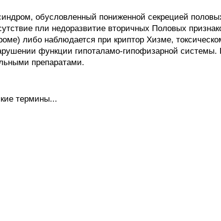
ндром, обусловленный пониженной секрецией половых
тсутствие пли недоразвитие вторичных Половых призна
роме) либо наблюдается при криптор Хизме, токсическ
нарушении функции гипоталамо-гипофизарной системы. 
альными препаратами.
кие термины...