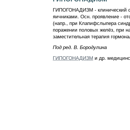
ГИПОГОНАДИЗМ - клинический си
яичниками. Осн. проявление - о
(напр., при Клапифслыпера синд
поражении половых желёз, при 
заместительная терапия гормон
Пoд peд. B. Бopoдyлинa
ГИПОГОНАДИЗМ
и др. медицинс