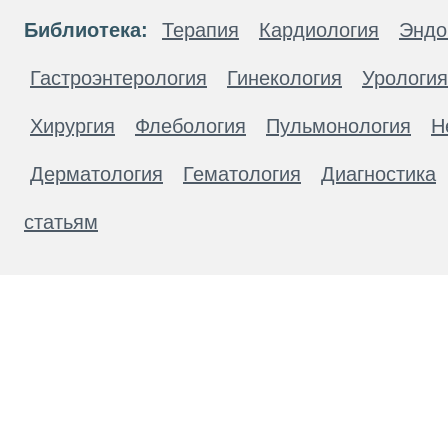
Библиотека:
Терапия
Кардиология
Эндо
Гастроэнтерология
Гинекология
Урология
Хирургия
Флебология
Пульмонология
Н
Дерматология
Гематология
Диагностика
статьям
Материалы, размещенные на данной странице
публичной офертой. Посетители сайта не дол
рекомендаций. ООО «ТН-Клиника» не несёт о
возникшие в результате использования инфо